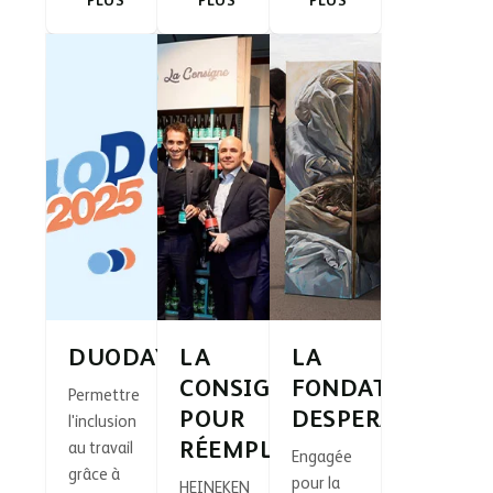
PLUS
PLUS
PLUS
DUODAY
LA
LA
CONSIGNE
FONDATION
Permettre
POUR
DESPERADOS
l'inclusion
RÉEMPLOI
au travail
Engagée
grâce à
pour la
HEINEKEN