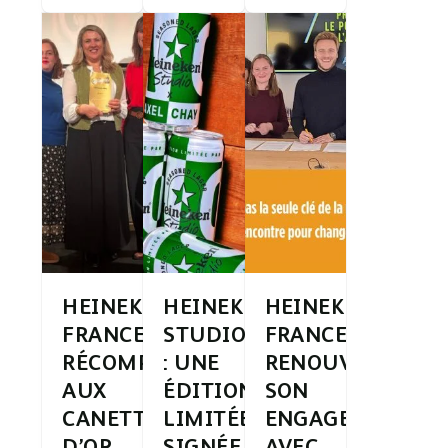
HEINEKEN
HEINEKEN
HEINEKEN
FRANCE
STUDIO
FRANCE
RÉCOMPENSÉE
: UNE
RENOUVELLE
AUX
ÉDITION
SON
CANETTES
LIMITÉE
ENGAGEMENT
D’OR
SIGNÉE
AVEC