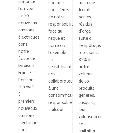
annoncé
sommes
mélange
l’arrivée
conscients
formé
de 50
de notre
par les
nouveaux
responsabilité
résidus
camions
face au
d’orge
électriques
risque et
suite à
dans
donnons
l’empâtage,
notre
l’exemple
représente
flotte de
en
85% de
livraison
sensibilisant
notre
France
nos
volume
Boissons
collaborateurs
de co-
! En avril,
à une
produits
9
consommation
générés.
premiers
responsable
Jusqu’ici,
nouveaux
d’alcool.
leur
camions
valorisation
électriques
se
sont
limitait à