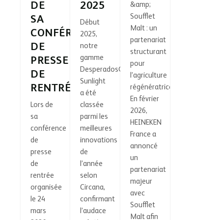
DE
2025
&amp;
Soufflet
SA
Début
Malt : un
CONFÉRENCE
2025,
partenariat
DE
notre
structurant
gamme
PRESSE
pour
Desperados®
DE
l’agriculture
Sunlight
RENTRÉE.
régénératrice.
a été
En février
Lors de
classée
2026,
sa
parmi les
HEINEKEN
conférence
meilleures
France a
de
innovations
annoncé
presse
de
un
de
l’année
partenariat
rentrée
selon
majeur
organisée
Circana,
avec
le 24
confirmant
Soufflet
mars
l’audace
Malt afin