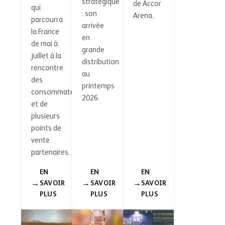
stratégique
de Accor
qui
: son
Arena.
parcourra
arrivée
la France
en
de mai à
grande
juillet à la
distribution
rencontre
au
des
printemps
consommateurs
2026.
et de
plusieurs
points de
vente
partenaires.
EN
EN
EN
SAVOIR
SAVOIR
SAVOIR
PLUS
PLUS
PLUS