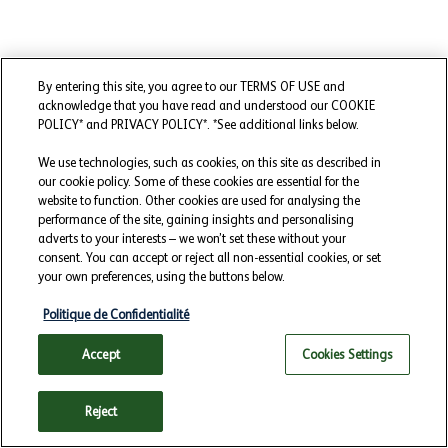
By entering this site, you agree to our TERMS OF USE and
acknowledge that you have read and understood our COOKIE
POLICY* and PRIVACY POLICY*. *See additional links below.
We use technologies, such as cookies, on this site as described in
our cookie policy. Some of these cookies are essential for the
website to function. Other cookies are used for analysing the
performance of the site, gaining insights and personalising
adverts to your interests – we won’t set these without your
consent. You can accept or reject all non-essential cookies, or set
your own preferences, using the buttons below.
(nouvelle fenêtre)
Politique de Confidentialité
Accept
Cookies Settings
Échangez avec Max, le chatbot
Reject