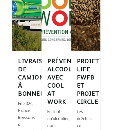
LIVRAISONS
PRÉVENTION
PROJET
DE
ALCOOL
LIFE
CAMIONS
AVEC
FWFB
À
COOL
ET
BONNEUIL
AT
PROJET
WORK
CIRCLE
En 2024,
France
En tant
Les
Boissons
qu’alcoolier,
drêches,
a
nous
ce