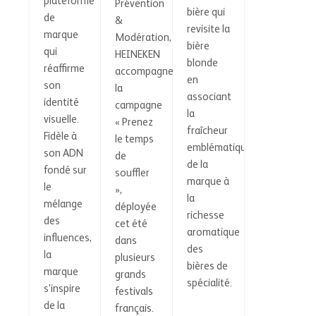
plateforme
Prévention
bière qui
de
&
revisite la
marque
Modération,
bière
qui
HEINEKEN
blonde
réaffirme
accompagne
en
son
la
associant
identité
campagne
la
visuelle.
« Prenez
fraîcheur
Fidèle à
le temps
emblématique
son ADN
de
de la
fondé sur
souffler
marque à
le
»,
la
mélange
déployée
richesse
des
cet été
aromatique
influences,
dans
des
la
plusieurs
bières de
marque
grands
spécialité.
s'inspire
festivals
de la
français.