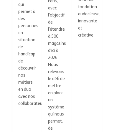
Paris,
qui
fondation
avec
permet à
audacieuse,
l’objectif
des
innovante
de
personnes
et
l’étendre
en
créative
à 500
situation
magasins
de
d’ici à
handicap
2026.
de
Nous
découvrir
relevons
nos
le défi de
métiers
mettre
en duo
en place
avec nos
un
collaborateurs.
système
qui nous
permet,
de