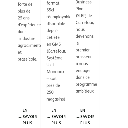
Business
format
forte de
Plan
65cl
plus de
(SLBP) de
réemployable
25 ans
Carrefour,
disponible
d’expérience
nous
depuis
dans
devenons
cet été
l’industrie
le
en GMS
agroalimentaire
premier
(Carrefour,
et
brasseur
Système
brassicole.
à nous
U et
engager
Monoprix
dans ce
– soit
programme
près de
ambitieux.
250
magasins)
EN
EN
EN
SAVOIR
SAVOIR
SAVOIR
PLUS
PLUS
PLUS