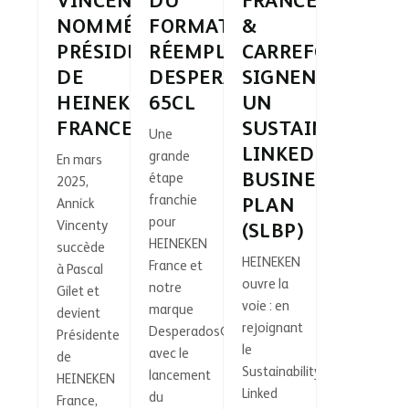
VINCENTY
DU
FRANCE
NOMMÉE
FORMAT
&
PRÉSIDENTE
RÉEMPLOYABLE
CARREFOUR
DE
DESPERADOS
SIGNENT
HEINEKEN
65CL
UN
FRANCE
SUSTAINABILITY
Une
LINKED
grande
En mars
BUSINESS
étape
2025,
franchie
PLAN
Annick
pour
Vincenty
(SLBP)
HEINEKEN
succède
HEINEKEN
France et
à Pascal
ouvre la
notre
Gilet et
voie : en
marque
devient
rejoignant
Desperados®
Présidente
le
avec le
de
Sustainability
lancement
HEINEKEN
Linked
du
France,