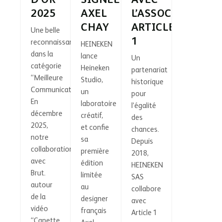
2025
AXEL
L’ASSOCIATION
CHAY
ARTICLE
Une belle
1
reconnaissance
HEINEKEN
dans la
lance
Un
catégorie
Heineken
partenariat
“Meilleure
Studio,
historique
Communication”
un
pour
En
laboratoire
l’égalité
décembre
créatif,
des
2025,
et confie
chances.
notre
sa
Depuis
collaboration
première
2018,
avec
édition
HEINEKEN
Brut.
limitée
SAS
autour
au
collabore
de la
designer
avec
vidéo
français
Article 1
“Canette