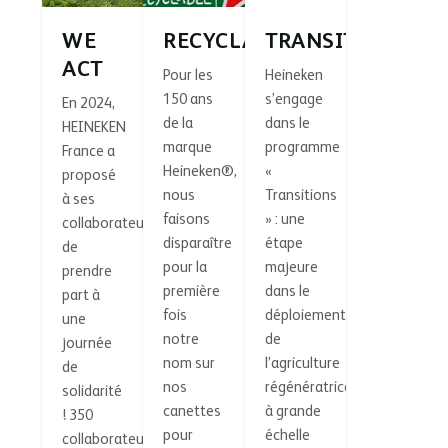
WE
RECYCLABLE
TRANSITIONS
ACT
Pour les
Heineken
150 ans
s’engage
En 2024,
de la
dans le
HEINEKEN
marque
programme
France a
Heineken®,
«
proposé
nous
Transitions
à ses
faisons
» : une
collaborateurs
disparaître
étape
de
pour la
majeure
prendre
première
dans le
part à
fois
déploiement
une
notre
de
journée
nom sur
l’agriculture
de
nos
régénératrice
solidarité
canettes
à grande
! 350
pour
échelle
collaborateurs