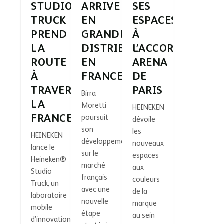
STUDIO
ARRIVE
SES
TRUCK
EN
ESPACES
PREND
GRANDE
À
LA
DISTRIBUTION
L’ACCOR
ROUTE
EN
ARENA
À
FRANCE
DE
TRAVERS
PARIS
Birra
LA
Moretti
HEINEKEN
FRANCE
poursuit
dévoile
son
les
HEINEKEN
développement
nouveaux
lance le
sur le
espaces
Heineken®
marché
aux
Studio
français
couleurs
Truck, un
avec une
de la
laboratoire
nouvelle
marque
mobile
étape
au sein
d’innovations