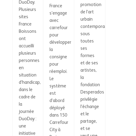
DuoDay.
promotion
France
Plusieurs
de l’art
s’engage
sites
urbain
avec
France
contemporain
carrefour
Boissons
sous
pour
ont
toutes
développer
accueilli
ses
la
plusieurs
formes
consigne
personnes
et de ses
pour
en
artistes,
réemploi.
situation
la
Le
d’handicap,
fondation
système
dans le
Desperados
est
cadre de
privilégie
d’abord
la
l’échange
déployé
journée
et le
dans 150
DuoDay :
partage,
Carrefour
une
et se
City à
initiative
veut une