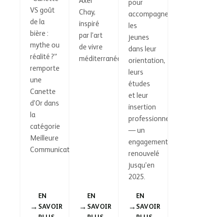
Axel
pour
VS goût
Chay,
accompagner
de la
inspiré
les
bière :
par l’art
jeunes
mythe ou
de vivre
dans leur
réalité ?”
méditerranéen.
orientation,
remporte
leurs
une
études
Canette
et leur
d’Or dans
insertion
la
professionnelle
catégorie
— un
Meilleure
engagement
Communication.
renouvelé
jusqu’en
2025.
EN
EN
EN
SAVOIR
SAVOIR
SAVOIR