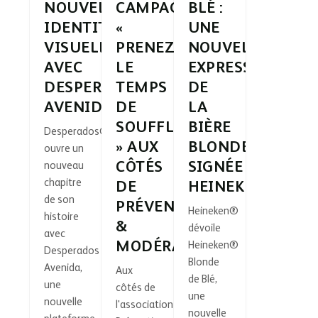
NOUVELLE
CAMPAGNE
BLÉ :
IDENTITÉ
«
UNE
VISUELLE
PRENEZ
NOUVELLE
AVEC
LE
EXPRESSION
DESPERADOS
TEMPS
DE
AVENIDA
DE
LA
SOUFFLER
BIÈRE
Desperados®
» AUX
BLONDE
ouvre un
CÔTÉS
SIGNÉE
nouveau
chapitre
DE
HEINEKEN
de son
PRÉVENTION
Heineken®
histoire
&
dévoile
avec
MODÉRATION
Heineken®
Desperados
Blonde
Avenida,
Aux
de Blé,
une
côtés de
une
nouvelle
l'association
nouvelle