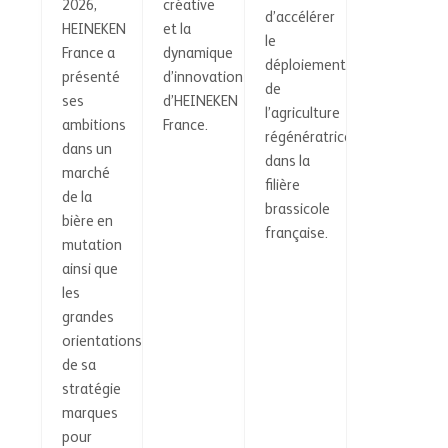
2026,
créative
d’accélérer
HEINEKEN
et la
le
France a
dynamique
déploiement
présenté
d’innovation
de
ses
d’HEINEKEN
l’agriculture
ambitions
France.
régénératrice
dans un
dans la
marché
filière
de la
brassicole
bière en
française.
mutation
ainsi que
les
grandes
orientations
de sa
stratégie
marques
pour