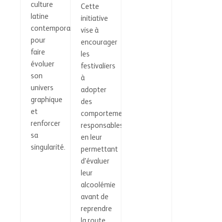
culture
Cette
latine
initiative
contemporaine
vise à
pour
encourager
faire
les
évoluer
festivaliers
son
à
univers
adopter
graphique
des
et
comportements
renforcer
responsables
sa
en leur
singularité.
permettant
d'évaluer
leur
alcoolémie
avant de
reprendre
la route.