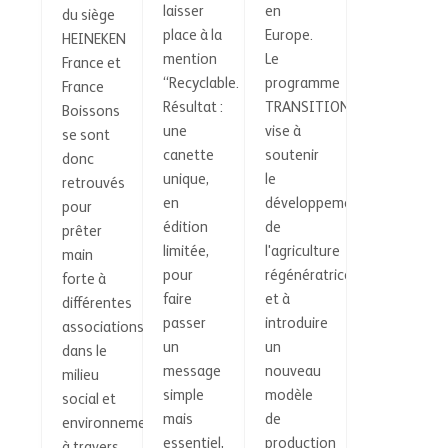
laisser
en
du siège
place à la
Europe.
HEINEKEN
mention
Le
France et
“Recyclable.
programme
France
Résultat :
TRANSITIONS
Boissons
une
vise à
se sont
canette
soutenir
donc
unique,
le
retrouvés
en
développement
pour
édition
de
prêter
limitée,
l'agriculture
main
pour
régénératrice
forte à
faire
et à
différentes
passer
introduire
associations
un
un
dans le
message
nouveau
milieu
simple
modèle
social et
mais
de
environnemental,
essentiel,
production
à travers