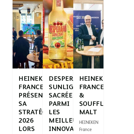
HEINEKEN
DESPERADOS®
HEINEKEN
FRANCE
SUNLIGHT,
FRANCE
PRÉSENTE
SACRÉE
&
SA
PARMI
SOUFFLET
STRATÉGIE
LES
MALT
2026
MEILLEURES
HEINEKEN
LORS
INNOVATIONS
France