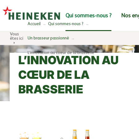
Aller à la navigation
Aller au contenu
Qui sommes-nous ?
Nos en
Accueil
Qui sommes-nous ?
Vous
Un brasseur passionné
êtes ici
L’innovation au coeur de la brasserie
L’INNOVATION AU
CŒUR DE LA
BRASSERIE