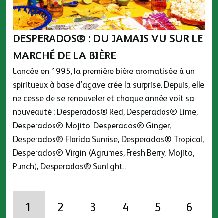
DESPERADOS® : DU JAMAIS VU SUR LE
MARCHÉ DE LA BIÈRE
Lancée en 1995, la première bière aromatisée à un
spiritueux à base d’agave crée la surprise. Depuis, elle
ne cesse de se renouveler et chaque année voit sa
nouveauté :
Desperados®
Red,
Desperados®
Lime,
Desperados®
Mojito,
Desperados®
Ginger,
Desperados®
Florida Sunrise,
Desperados®
Tropical,
Desperados®
Virgin (Agrumes, Fresh Berry, Mojito,
Punch),
Desperados® Sunlight
…
1
2
3
4
5
6