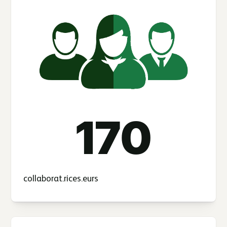
170
collaborat.rices.eurs