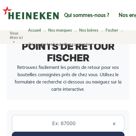
Aller à la navigation
Aller au contenu
Qui sommes-nous ?
Nos en
Accueil
Nos marques
Nos bières
Fischer
Vous
êtes ici
POINTS DE RETOUR
Où rendre les bouteilles consignées
FISCHER
Retrouvez facilement les points de retour pour vos
bouteilles consignées près de chez vous. Utilisez le
formulaire de recherche ci-dessous ou naviguez sur la
carte interactive.
Recherche de points de retour
×
Code postal
Saisissez un code postal français de 5 chiffres